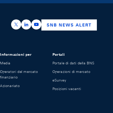
https://x.com/snb_bns
https://ch.linkedin.com/company/swiss-nation
https://www.youtube.com/@swissnation
SNB NEWS ALERT
Informazioni per
Portali
Media
Portale di dati della BNS
Operatori del mercato
Operazioni di mercato
finanziario
eSurvey
Azionariato
Posizioni vacanti