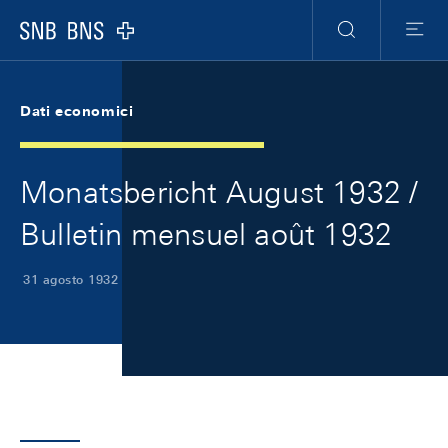
Skip Links Navigation
Header
Meta Navigation
Logo
Ricerca
Menu
Dati economici
Monatsbericht August 1932 /
Bulletin mensuel août 1932
31 agosto 1932