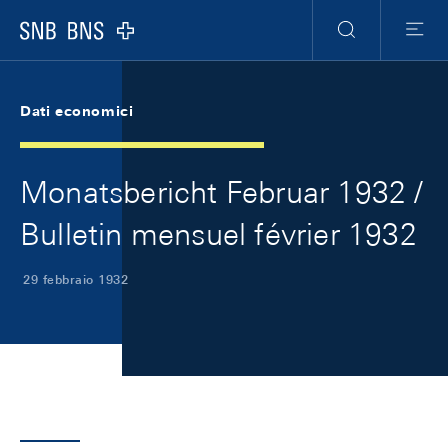
Skip Links Navigation
Header
Meta Navigation
Logo
Ricerca
Menu
Dati economici
Monatsbericht Februar 1932 /
Bulletin mensuel février 1932
29 febbraio 1932