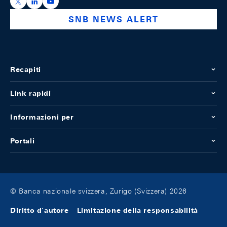
https://x.com/snb_bns
https://ch.linkedin.com/company/swiss-national-ba
https://www.youtube.com/@swissnationalbank
SNB NEWS ALERT
Recapiti
Link rapidi
Informazioni per
Portali
© Banca nazionale svizzera, Zurigo (Svizzera) 2026
Diritto d'autore
Limitazione della responsabilità