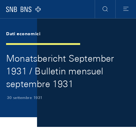
Skip Links Navigation
Header
Meta Navigation
Logo
Ricerca
Menu
Dati economici
Monatsbericht September
1931 / Bulletin mensuel
septembre 1931
30 settembre 1931