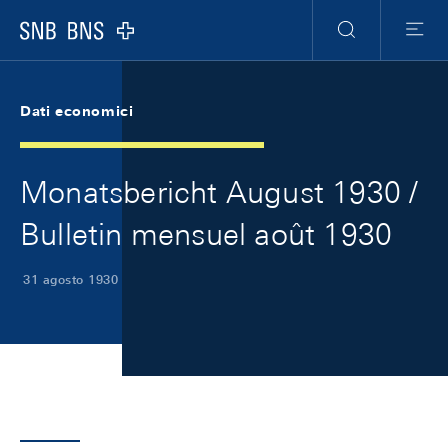
Skip Links Navigation
Header
Meta Navigation
Logo
Ricerca
Menu
Dati economici
Monatsbericht August 1930 /
Bulletin mensuel août 1930
31 agosto 1930