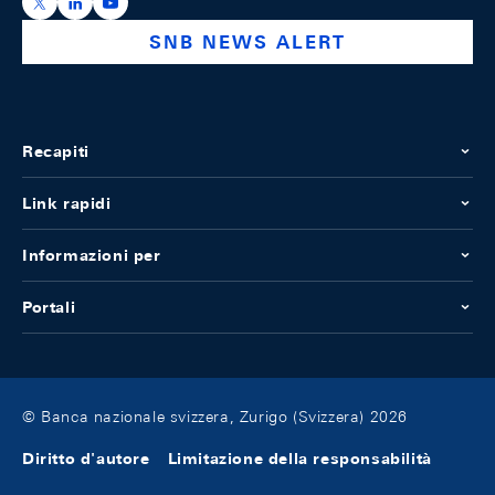
https://x.com/snb_bns
https://ch.linkedin.com/company/swiss-national-ba
https://www.youtube.com/@swissnationalbank
SNB NEWS ALERT
Recapiti
Link rapidi
Informazioni per
Portali
© Banca nazionale svizzera, Zurigo (Svizzera) 2026
Diritto d'autore
Limitazione della responsabilità