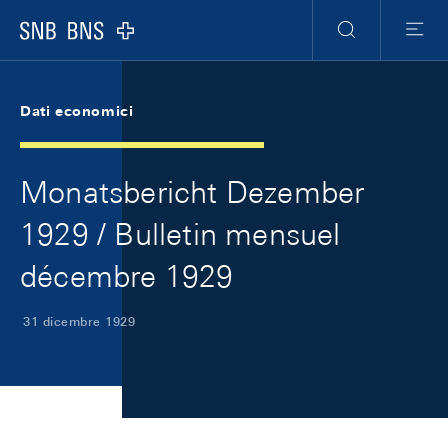
Skip Links Navigation
Header
Meta Navigation
Logo
Ricerca
Menu
Dati economici
Monatsbericht Dezember
1929 / Bulletin mensuel
décembre 1929
31 dicembre 1929