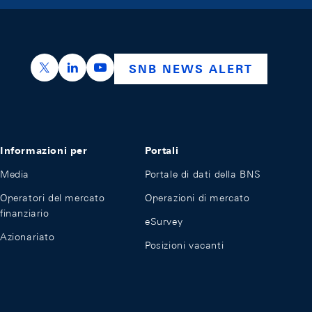
https://x.com/snb_bns
https://ch.linkedin.com/company/swiss-nation
https://www.youtube.com/@swissnation
SNB NEWS ALERT
Informazioni per
Portali
Media
Portale di dati della BNS
Operatori del mercato
Operazioni di mercato
finanziario
eSurvey
Azionariato
Posizioni vacanti