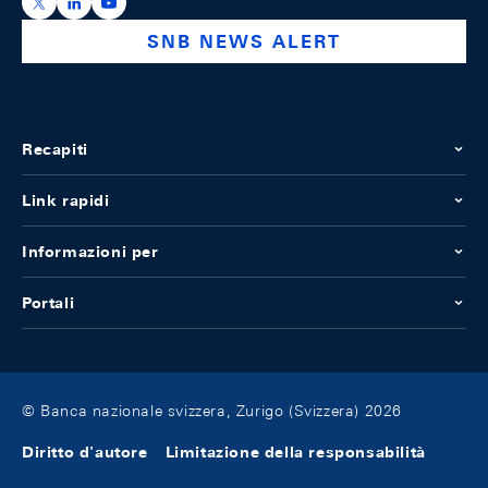
https://x.com/snb_bns
https://ch.linkedin.com/company/swiss-national-ba
https://www.youtube.com/@swissnationalbank
SNB NEWS ALERT
Recapiti
Link rapidi
Informazioni per
Portali
© Banca nazionale svizzera, Zurigo (Svizzera) 2026
Diritto d'autore
Limitazione della responsabilità