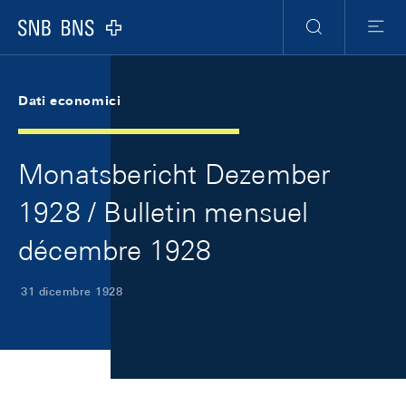
Skip Links Navigation
Header
Meta Navigation
Logo
Ricerca
Menu
Dati economici
Monatsbericht Dezember
1928 / Bulletin mensuel
décembre 1928
31 dicembre 1928