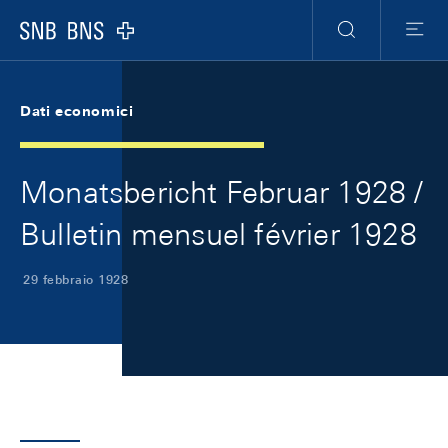
Skip Links Navigation
Header
Meta Navigation
Logo
Ricerca
Menu
Dati economici
Monatsbericht Februar 1928 /
Bulletin mensuel février 1928
29 febbraio 1928