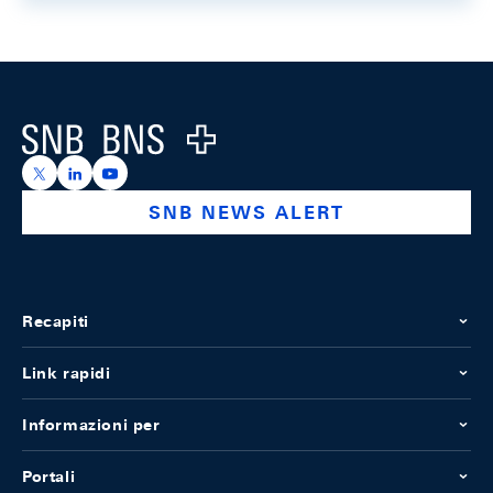
Footer
Logo
https://x.com/snb_bns
https://ch.linkedin.com/company/swiss-national-ba
https://www.youtube.com/@swissnationalbank
SNB NEWS ALERT
Recapiti
Link rapidi
Informazioni per
Portali