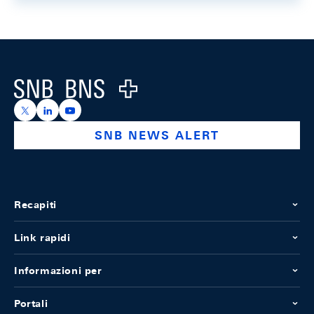
Footer
Logo
https://x.com/snb_bns
https://ch.linkedin.com/company/swiss-national-ba
https://www.youtube.com/@swissnationalbank
SNB NEWS ALERT
Recapiti
Link rapidi
Informazioni per
Portali