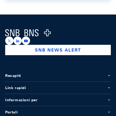
Footer
Logo
https://x.com/snb_bns
https://ch.linkedin.com/company/swiss-national-ba
https://www.youtube.com/@swissnationalbank
SNB NEWS ALERT
Recapiti
Link rapidi
Informazioni per
Portali