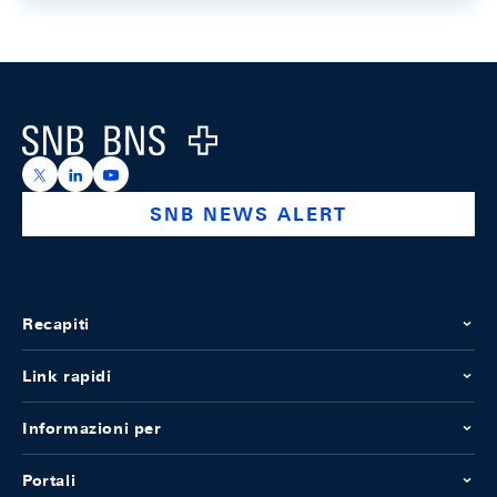
Footer
Logo
https://x.com/snb_bns
https://ch.linkedin.com/company/swiss-national-ba
https://www.youtube.com/@swissnationalbank
SNB NEWS ALERT
Recapiti
Link rapidi
Informazioni per
Portali