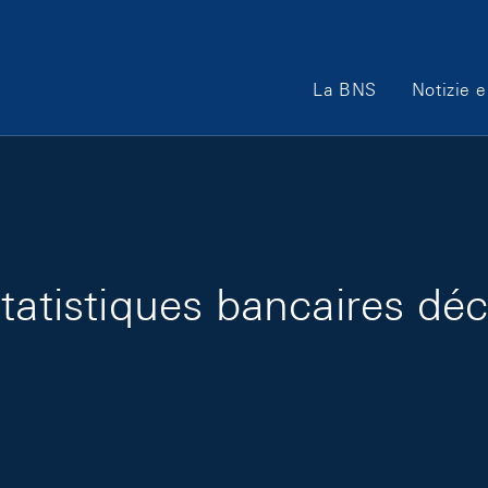
Main Navigation
La BNS
Notizie e
statistiques bancaires d