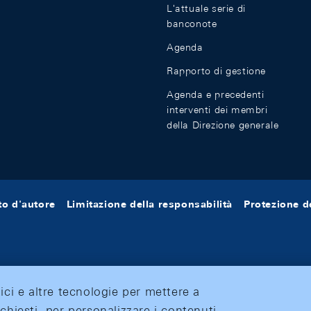
L'attuale serie di
banconote
Agenda
Rapporto di gestione
Agenda e precedenti
interventi dei membri
della Direzione generale
tto d'autore
Limitazione della responsabilità
Protezione de
tici e altre tecnologie per mettere a
ichiesti, per personalizzare i contenuti