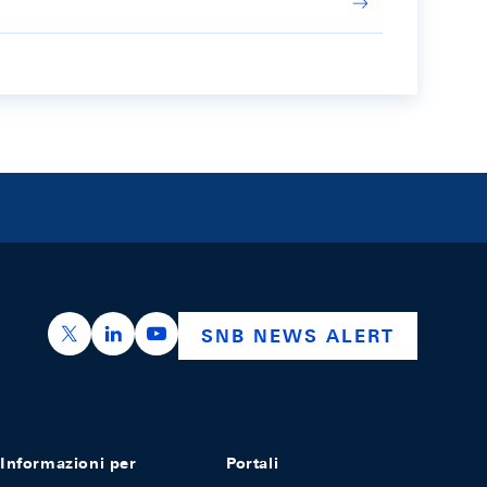
https://x.com/snb_bns
https://ch.linkedin.com/company/swiss-nation
https://www.youtube.com/@swissnation
SNB NEWS ALERT
Informazioni per
Portali