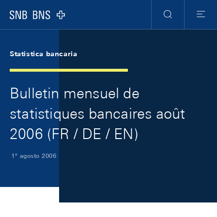
Skip Links Navigation
Header
Meta Navigation
Logo
Ricerca
Menu
Statistica bancaria
Bulletin mensuel de
statistiques bancaires août
2006 (FR / DE / EN)
1º agosto 2006