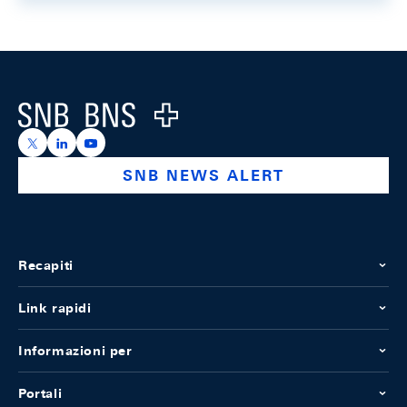
Footer
Logo
https://x.com/snb_bns
https://ch.linkedin.com/company/swiss-national-ba
https://www.youtube.com/@swissnationalbank
SNB NEWS ALERT
Recapiti
Link rapidi
Informazioni per
Portali