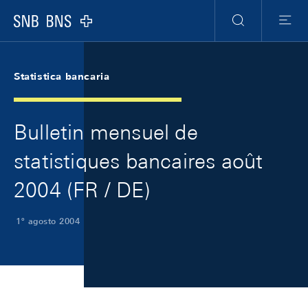
Skip Links Navigation
Header
Meta Navigation
Logo
Ricerca
Menu
Statistica bancaria
Bulletin mensuel de
statistiques bancaires août
2004 (FR / DE)
1º agosto 2004