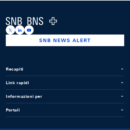
Footer
Logo
https://x.com/snb_bns
https://ch.linkedin.com/company/swiss-national-ba
https://www.youtube.com/@swissnationalbank
SNB NEWS ALERT
Recapiti
Link rapidi
Informazioni per
Portali