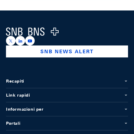
Footer
Logo
https://x.com/snb_bns
https://ch.linkedin.com/company/swiss-national-ba
https://www.youtube.com/@swissnationalbank
SNB NEWS ALERT
Recapiti
Link rapidi
Informazioni per
Portali