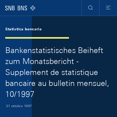
Skip Links Navigation
Header
Meta Navigation
Logo
Ricerca
Menu
Statistica bancaria
Bankenstatistisches Beiheft
zum Monatsbericht -
Supplement de statistique
bancaire au bulletin mensuel,
10/1997
31 ottobre 1997