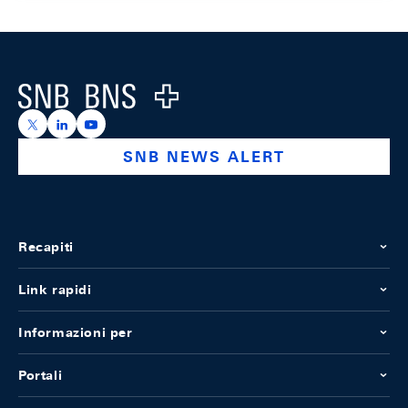
Footer
Logo
https://x.com/snb_bns
https://ch.linkedin.com/company/swiss-national-ba
https://www.youtube.com/@swissnationalbank
SNB NEWS ALERT
Recapiti
Link rapidi
Informazioni per
Portali