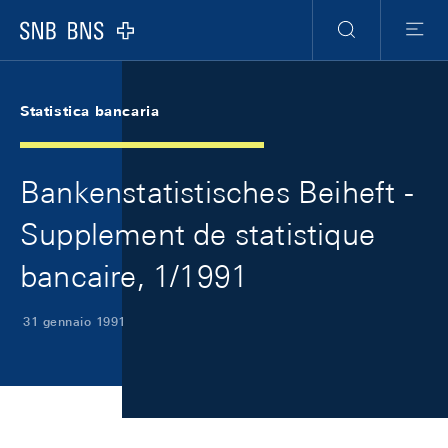
Skip Links Navigation
Header
Meta Navigation
Logo
Ricerca
Menu
Statistica bancaria
Bankenstatistisches Beiheft -
Supplement de statistique
bancaire, 1/1991
31 gennaio 1991