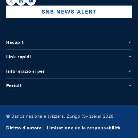
https://x.com/snb_bns
https://ch.linkedin.com/company/swiss-national-ba
https://www.youtube.com/@swissnationalbank
SNB NEWS ALERT
Recapiti
Link rapidi
Informazioni per
Portali
© Banca nazionale svizzera, Zurigo (Svizzera) 2026
Diritto d'autore
Limitazione della responsabilità