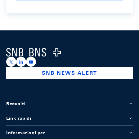
Footer
Logo
https://x.com/snb_bns
https://ch.linkedin.com/company/swiss-national-ba
https://www.youtube.com/@swissnationalbank
SNB NEWS ALERT
Recapiti
Link rapidi
Informazioni per