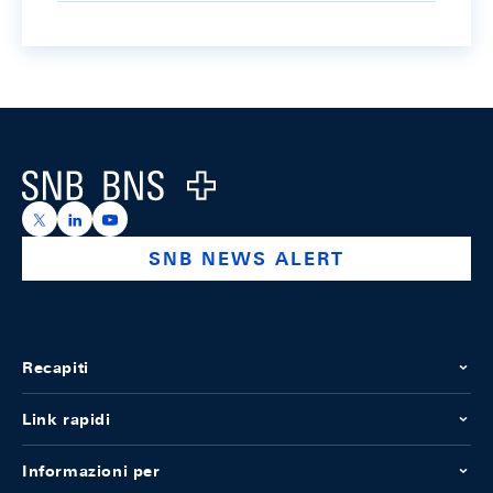
Footer
Logo
https://x.com/snb_bns
https://ch.linkedin.com/company/swiss-national-ba
https://www.youtube.com/@swissnationalbank
SNB NEWS ALERT
Recapiti
Link rapidi
Informazioni per