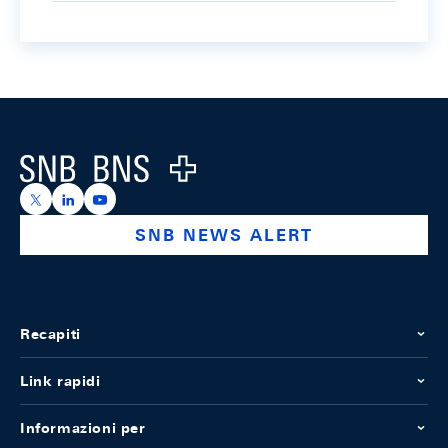
Footer
Logo
https://x.com/snb_bns
https://ch.linkedin.com/company/swiss-national-ba
https://www.youtube.com/@swissnationalbank
SNB NEWS ALERT
Recapiti
Link rapidi
Informazioni per