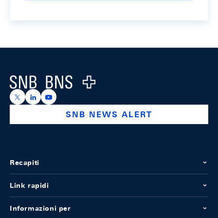
Footer
Logo
https://x.com/snb_bns
https://ch.linkedin.com/company/swiss-national-ba
https://www.youtube.com/@swissnationalbank
SNB NEWS ALERT
Recapiti
Link rapidi
Informazioni per