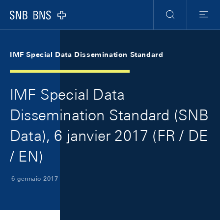
Skip Links Navigation
Header
Meta Navigation
Logo
Ricerca
Menu
IMF Special Data Dissemination Standard
IMF Special Data
Dissemination Standard (SNB
Data), 6 janvier 2017 (FR / DE
/ EN)
6 gennaio 2017