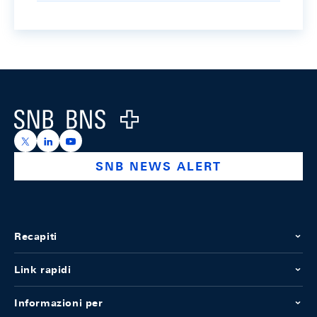
Footer
Logo
https://x.com/snb_bns
https://ch.linkedin.com/company/swiss-national-ba
https://www.youtube.com/@swissnationalbank
SNB NEWS ALERT
Recapiti
Link rapidi
Informazioni per