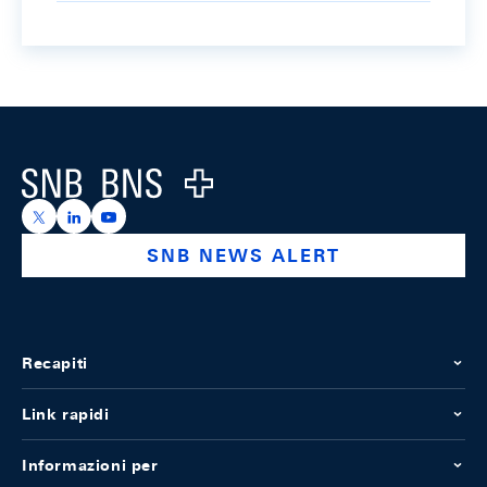
Footer
Logo
https://x.com/snb_bns
https://ch.linkedin.com/company/swiss-national-ba
https://www.youtube.com/@swissnationalbank
SNB NEWS ALERT
Recapiti
Link rapidi
Informazioni per