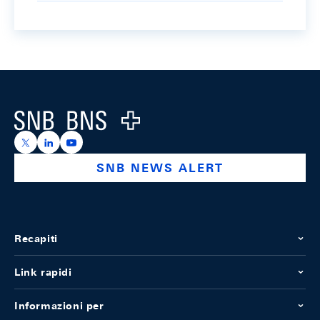
Footer
Logo
https://x.com/snb_bns
https://ch.linkedin.com/company/swiss-national-ba
https://www.youtube.com/@swissnationalbank
SNB NEWS ALERT
Recapiti
Link rapidi
Informazioni per