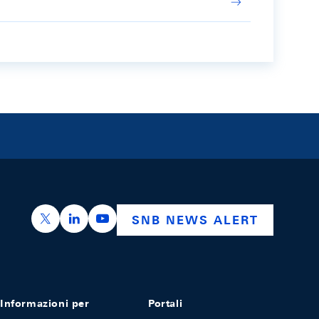
https://x.com/snb_bns
https://ch.linkedin.com/company/swiss-nation
https://www.youtube.com/@swissnation
SNB NEWS ALERT
Informazioni per
Portali