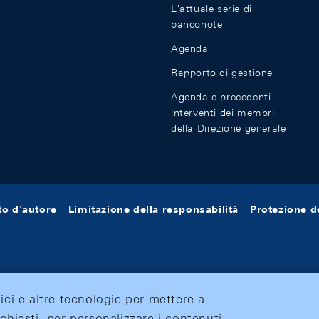
L'attuale serie di
banconote
Agenda
Rapporto di gestione
Agenda e precedenti
interventi dei membri
della Direzione generale
tto d'autore
Limitazione della responsabilità
Protezione de
tici e altre tecnologie per mettere a
ichiesti, per personalizzare i contenuti