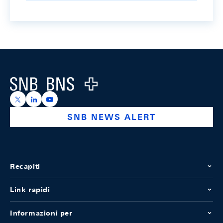
Footer
Logo
https://x.com/snb_bns
https://ch.linkedin.com/company/swiss-national-ba
https://www.youtube.com/@swissnationalbank
SNB NEWS ALERT
Recapiti
Link rapidi
Informazioni per