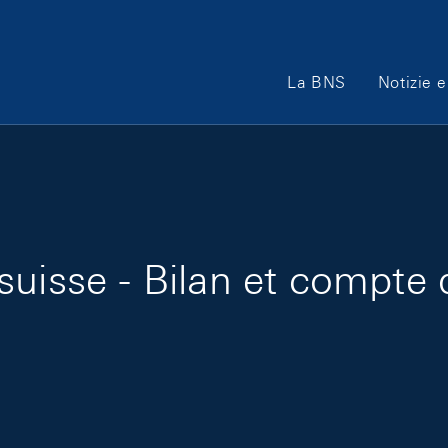
Main Navigation
La BNS
Notizie e
uisse - Bilan et compte d