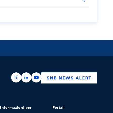
https://x.com/snb_bns
https://ch.linkedin.com/company/swiss-nation
https://www.youtube.com/@swissnation
SNB NEWS ALERT
Informazioni per
Portali