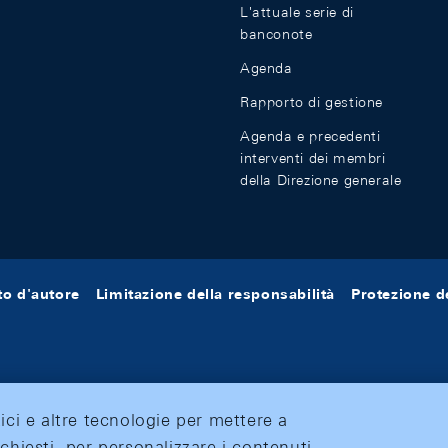
L'attuale serie di
banconote
Agenda
Rapporto di gestione
Agenda e precedenti
interventi dei membri
della Direzione generale
tto d'autore
Limitazione della responsabilità
Protezione de
tici e altre tecnologie per mettere a
ichiesti, per personalizzare i contenuti