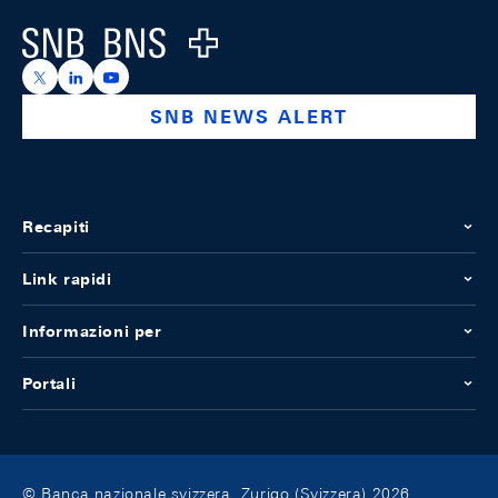
Logo
https://x.com/snb_bns
https://ch.linkedin.com/company/swiss-national-ba
https://www.youtube.com/@swissnationalbank
SNB NEWS ALERT
Recapiti
Link rapidi
Informazioni per
Portali
© Banca nazionale svizzera, Zurigo (Svizzera) 2026