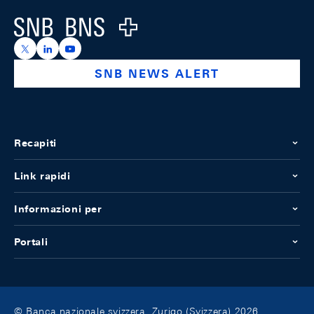
Logo
https://x.com/snb_bns
https://ch.linkedin.com/company/swiss-national-ba
https://www.youtube.com/@swissnationalbank
SNB NEWS ALERT
Recapiti
Link rapidi
Informazioni per
Portali
© Banca nazionale svizzera, Zurigo (Svizzera) 2026