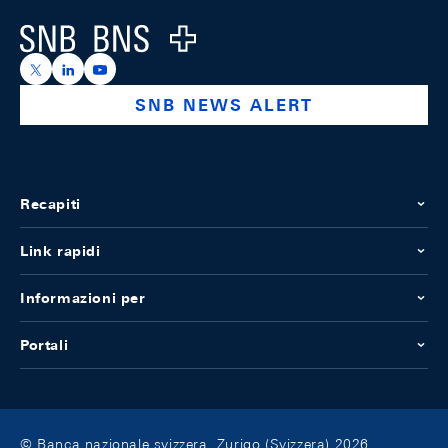
Logo
https://x.com/snb_bns
https://ch.linkedin.com/company/swiss-national-ba
https://www.youtube.com/@swissnationalbank
SNB NEWS ALERT
Recapiti
Link rapidi
Informazioni per
Portali
© Banca nazionale svizzera, Zurigo (Svizzera) 2026