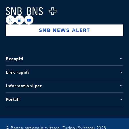
Logo
https://x.com/snb_bns
https://ch.linkedin.com/company/swiss-national-ba
https://www.youtube.com/@swissnationalbank
SNB NEWS ALERT
Recapiti
Link rapidi
Informazioni per
Portali
© Banca nazionale svizzera, Zurigo (Svizzera) 2026