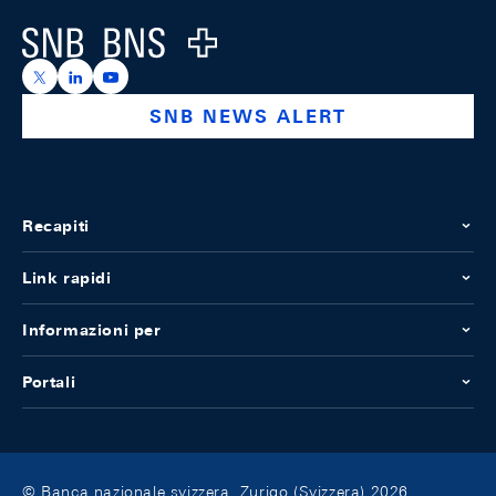
Logo
https://x.com/snb_bns
https://ch.linkedin.com/company/swiss-national-ba
https://www.youtube.com/@swissnationalbank
SNB NEWS ALERT
Recapiti
Link rapidi
Informazioni per
Portali
© Banca nazionale svizzera, Zurigo (Svizzera) 2026