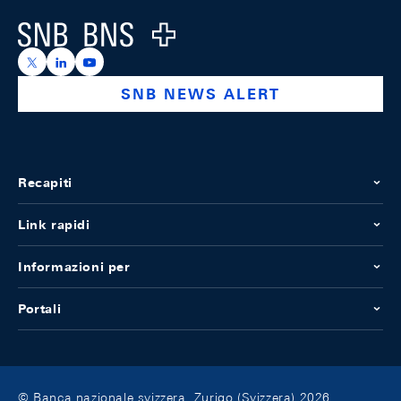
Logo
https://x.com/snb_bns
https://ch.linkedin.com/company/swiss-national-ba
https://www.youtube.com/@swissnationalbank
SNB NEWS ALERT
Recapiti
Link rapidi
Informazioni per
Portali
© Banca nazionale svizzera, Zurigo (Svizzera) 2026