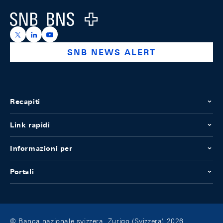
Logo
https://x.com/snb_bns
https://ch.linkedin.com/company/swiss-national-ba
https://www.youtube.com/@swissnationalbank
SNB NEWS ALERT
Recapiti
Link rapidi
Informazioni per
Portali
© Banca nazionale svizzera, Zurigo (Svizzera) 2026