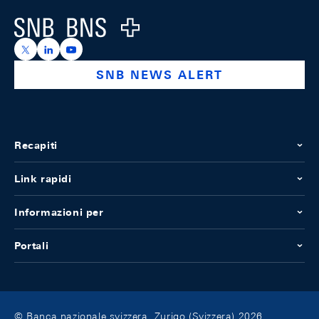
Logo
https://x.com/snb_bns
https://ch.linkedin.com/company/swiss-national-ba
https://www.youtube.com/@swissnationalbank
SNB NEWS ALERT
Recapiti
Link rapidi
Informazioni per
Portali
© Banca nazionale svizzera, Zurigo (Svizzera) 2026