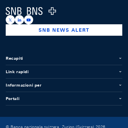
Logo
https://x.com/snb_bns
https://ch.linkedin.com/company/swiss-national-ba
https://www.youtube.com/@swissnationalbank
SNB NEWS ALERT
Recapiti
Link rapidi
Informazioni per
Portali
© Banca nazionale svizzera, Zurigo (Svizzera) 2026