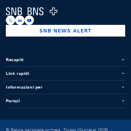
Logo
https://x.com/snb_bns
https://ch.linkedin.com/company/swiss-national-ba
https://www.youtube.com/@swissnationalbank
SNB NEWS ALERT
Recapiti
Link rapidi
Informazioni per
Portali
© Banca nazionale svizzera, Zurigo (Svizzera) 2026