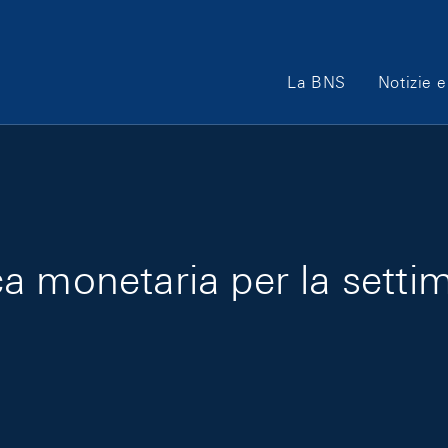
Main Navigation
La BNS
Notizie e
tica monetaria per la sett