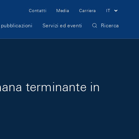
Meta Navigation
Contatti
Media
Carriera
IT
 pubblicazioni
Servizi ed eventi
Ricerca
imana terminante in