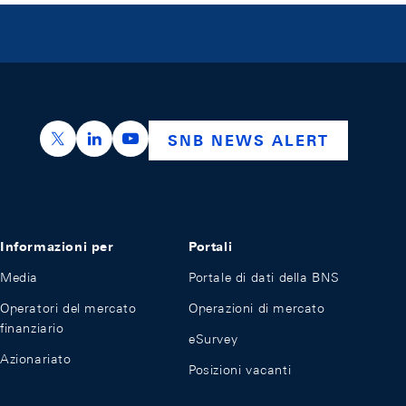
https://x.com/snb_bns
https://ch.linkedin.com/company/swiss-nation
https://www.youtube.com/@swissnation
SNB NEWS ALERT
Informazioni per
Portali
Media
Portale di dati della BNS
Operatori del mercato
Operazioni di mercato
finanziario
eSurvey
Azionariato
Posizioni vacanti