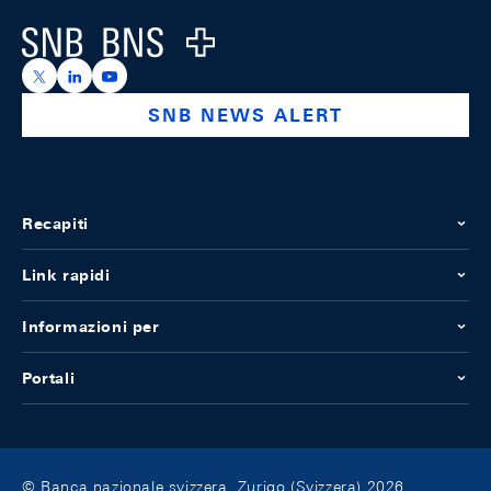
Logo
https://x.com/snb_bns
https://ch.linkedin.com/company/swiss-national-ba
https://www.youtube.com/@swissnationalbank
SNB NEWS ALERT
Recapiti
Link rapidi
Informazioni per
Portali
© Banca nazionale svizzera, Zurigo (Svizzera) 2026