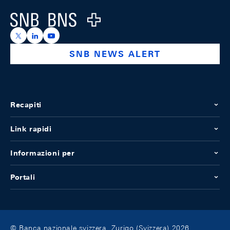
Logo
https://x.com/snb_bns
https://ch.linkedin.com/company/swiss-national-ba
https://www.youtube.com/@swissnationalbank
SNB NEWS ALERT
Recapiti
Link rapidi
Informazioni per
Portali
© Banca nazionale svizzera, Zurigo (Svizzera) 2026