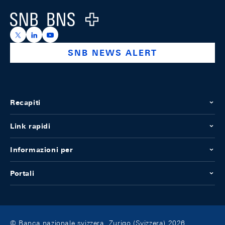
Logo
https://x.com/snb_bns
https://ch.linkedin.com/company/swiss-national-ba
https://www.youtube.com/@swissnationalbank
SNB NEWS ALERT
Recapiti
Link rapidi
Informazioni per
Portali
© Banca nazionale svizzera, Zurigo (Svizzera) 2026