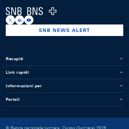
Logo
https://x.com/snb_bns
https://ch.linkedin.com/company/swiss-national-ba
https://www.youtube.com/@swissnationalbank
SNB NEWS ALERT
Recapiti
Link rapidi
Informazioni per
Portali
© Banca nazionale svizzera, Zurigo (Svizzera) 2026