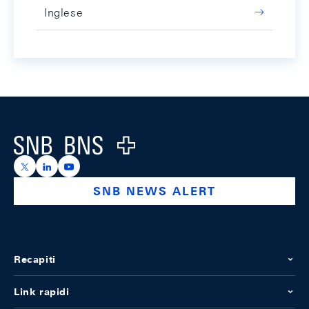
Inglese
Footer
Logo
https://x.com/snb_bns
https://ch.linkedin.com/company/swiss-national-ba
https://www.youtube.com/@swissnationalbank
SNB NEWS ALERT
Recapiti
Link rapidi