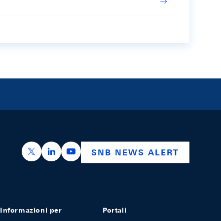
https://x.com/snb_bns
https://ch.linkedin.com/company/swiss-nation
https://www.youtube.com/@swissnation
SNB NEWS ALERT
Informazioni per
Portali