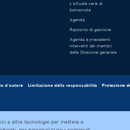
L'attuale serie di
banconote
Agenda
Rapporto di gestione
Agenda e precedenti
interventi dei membri
della Direzione generale
tto d'autore
Limitazione della responsabilità
Protezione de
tici e altre tecnologie per mettere a
ichiesti, per personalizzare i contenuti