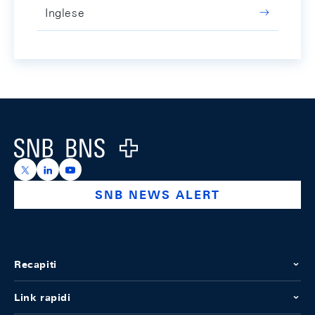
Inglese
Footer
Logo
https://x.com/snb_bns
https://ch.linkedin.com/company/swiss-national-ba
https://www.youtube.com/@swissnationalbank
SNB NEWS ALERT
Recapiti
Link rapidi