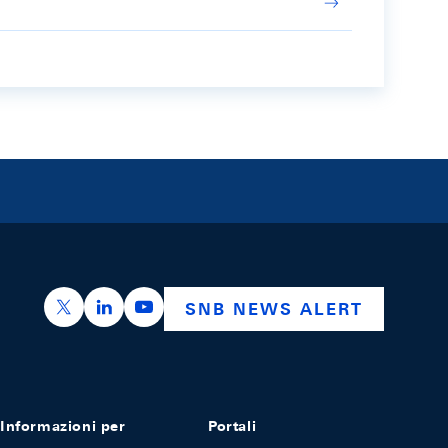
https://x.com/snb_bns
https://ch.linkedin.com/company/swiss-nation
https://www.youtube.com/@swissnation
SNB NEWS ALERT
Informazioni per
Portali