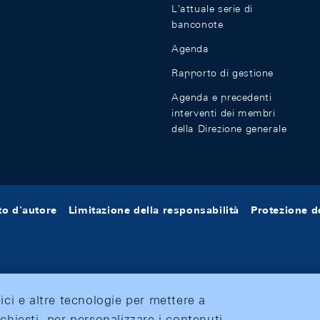
L'attuale serie di
banconote
Agenda
Rapporto di gestione
Agenda e precedenti
interventi dei membri
della Direzione generale
tto d'autore
Limitazione della responsabilità
Protezione de
tici e altre tecnologie per mettere a
ichiesti, per personalizzare i contenuti