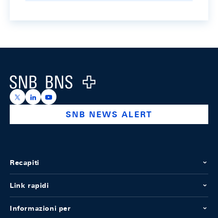
Footer
Logo
https://x.com/snb_bns
https://ch.linkedin.com/company/swiss-national-ba
https://www.youtube.com/@swissnationalbank
SNB NEWS ALERT
Recapiti
Link rapidi
Informazioni per