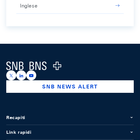
Inglese
Footer
Logo
https://x.com/snb_bns
https://ch.linkedin.com/company/swiss-national-ba
https://www.youtube.com/@swissnationalbank
SNB NEWS ALERT
Recapiti
Link rapidi